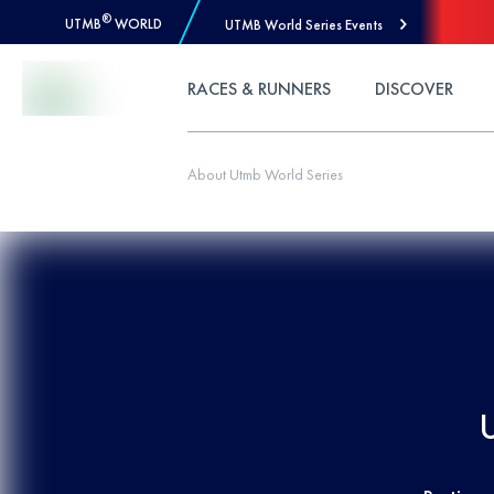
®
UTMB
WORLD
UTMB World Series Events
Skip to Content
RACES & RUNNERS
DISCOVER
About Utmb World Series