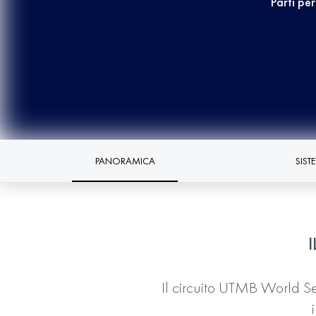
Parti pe
PANORAMICA
SIST
Il circuito UTMB World Seri