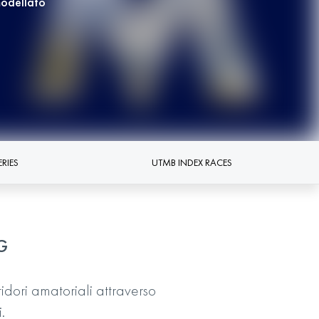
modellato
RIES
UTMB INDEX RACES
G
ridori amatoriali attraverso
.