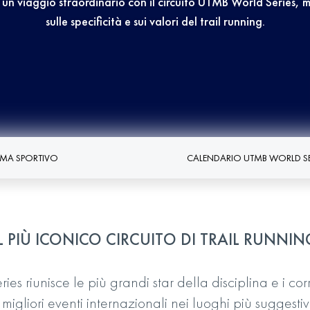
r un viaggio straordinario con il circuito UTMB World Series, 
sulle specificità e sui valori del trail running.
EMA SPORTIVO
CALENDARIO UTMB WORLD SE
IL PIÙ ICONICO CIRCUITO DI TRAIL RUNNIN
es riunisce le più grandi star della disciplina e i cor
i migliori eventi internazionali nei luoghi più suggestivi