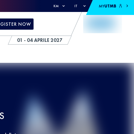
MY
UTMB
KM
IT
EGISTER NOW
01 - 04 APRILE 2027
S