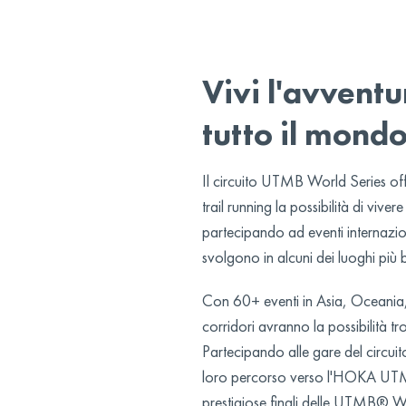
Vivi l'avvent
tutto il mond
Il circuito UTMB World Series off
trail running la possibilità di viv
partecipando ad eventi internaziona
svolgono in alcuni dei luoghi più b
Con 60+ eventi in Asia, Oceania,
corridori avranno la possibilità tr
Partecipando alle gare del circuito,
loro percorso verso l'HOKA UT
prestigiose finali delle UTMB® W