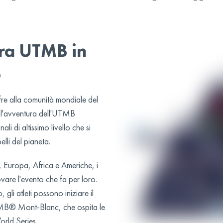
ura UTMB in
o
re alla comunità mondiale del
ere l'avventura dell'UTMB
li di altissimo livello che si
elli del pianeta.
 Europa, Africa e Americhe, i
ovare l'evento che fa per loro.
 gli atleti possono iniziare il
MB® Mont-Blanc, che ospita le
orld Series.